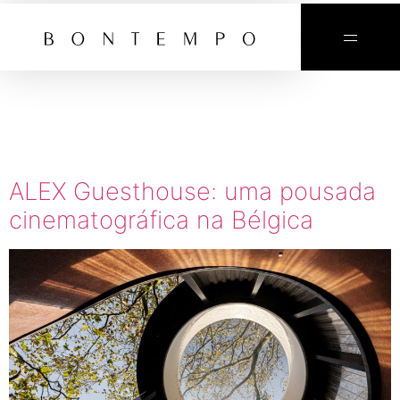
TAG:
BÉLGICA
ALEX Guesthouse: uma pousada
cinematográfica na Bélgica