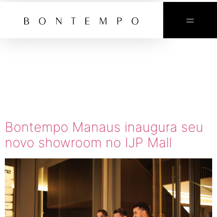
TAG:
BONTEMPO
MANAUS
Bontempo Manaus inaugura seu
novo showroom no IJP Mall