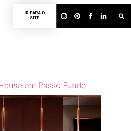
IR PARA O
SITE
O
e House em Passo Fundo