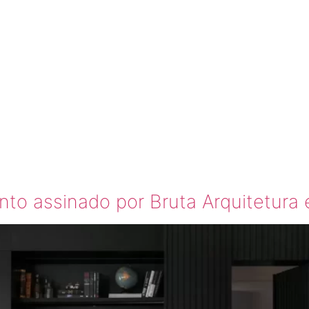
BONTEMP
 ALEGRE
to assinado por Bruta Arquitetura