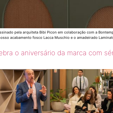
ssinado pela arquiteta Bibi Picon em colaboração com a Bontemp
nosso acabamento fosco Lacca Muschio e o amadeirado Laminato
bra o aniversário da marca com sé