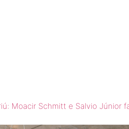
ASACOR
ÁRIO
RIÚ
ú: Moacir Schmitt e Salvio Júnior f