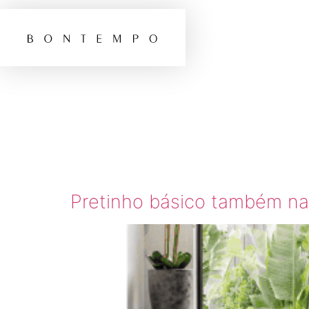
TAG:
C
DECOR
Pretinho básico também na