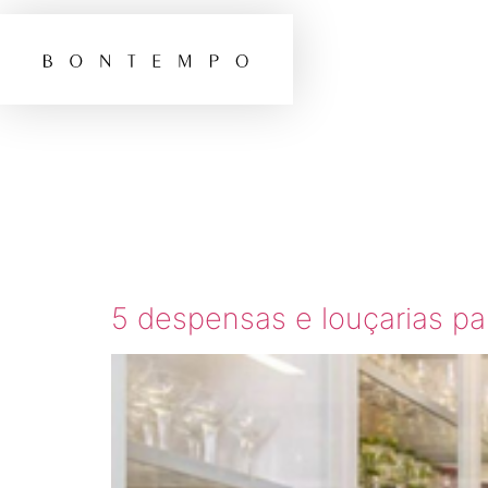
TAG:
D
ORGAN
5 despensas e louçarias par