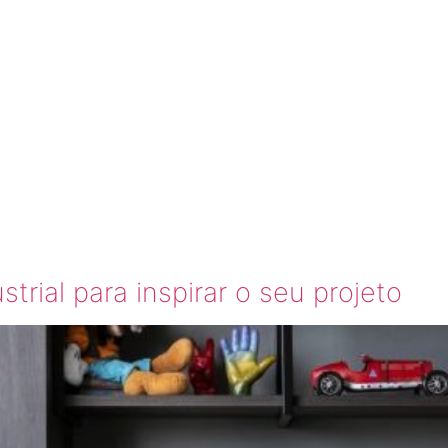
ORMITÓR
LINO
strial para inspirar o seu projeto