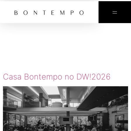
TAG:
DWSP
2026
Casa Bontempo no DW!2026