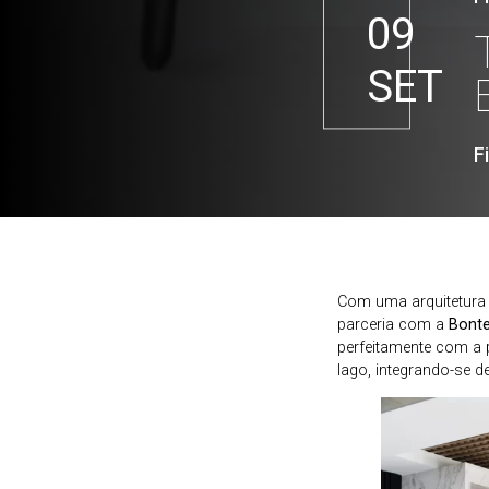
09
SET
F
Com uma arquitetura d
parceria com a
Bont
perfeitamente com a 
lago, integrando-se de