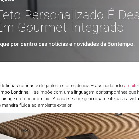
Teto Personalizado É De
Em Gourmet Integrado
ique por dentro das notícias e novidades da Bontempo.
e linhas sóbrias e elegantes, esta residência – assinada pelo
arquite
empo Londrina
– se impõe com uma linguagem contemporânea que 
paisagem do condomínio. A casa se abre generosamente para a vist
 maneira fluida ao ambiente exterior.