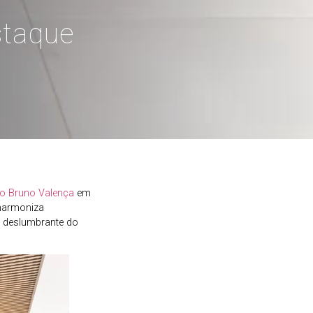
staque
to Bruno Valença
em
harmoniza
a deslumbrante do