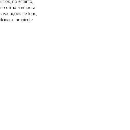
utros, no entanto,
m o clima atemporal
 variações de tons,
 deixar o ambiente