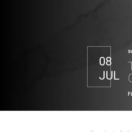
S
08
JUL
F