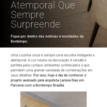
Atemporal Que
Sempre
Surpreende
Fique por dentro das notícias e novidades da
Bontempo.
Uma cozinha cinza é sempre uma escolha inteligente e
atemporal. A cor neutra na decoração é versátil e
perfeita para compor ambientes sofisticados e que
permitem uma grande variedade de combinações em
seus detalhes.
Por isso, hoje é dia de conhecer o
projeto assinado pela arquiteta Larissa Dias em
Parceria com a Bontempo Brasília.