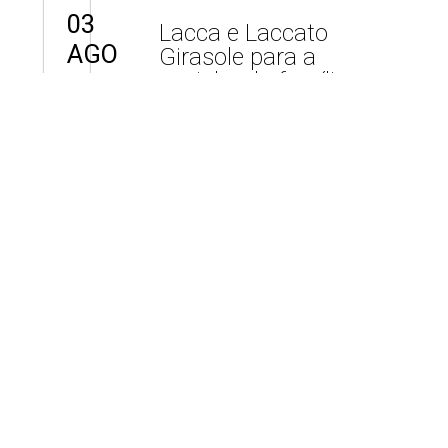
03
Lacca e Laccato
AGO
Girasole para a
cozinha da família