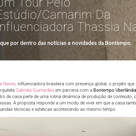
Um Tour Pelo
Estúdio/camarim Da
Influenciadora Thassia N
ique por dentro das notícias e novidades da Bontempo.
a Naves
, influenciadora brasileira com presença global, o projeto qu
arquiteta
Gabriela Guimarães
em parceria com a
Bontempo Uberlândi
ro de casa parte de uma rotina dinâmica de produção de conteúdo, c
issas. A proposta responde a um modo de viver em que a casa ta
mandas técnicas e estéticas acontecendo ao mesmo tempo.