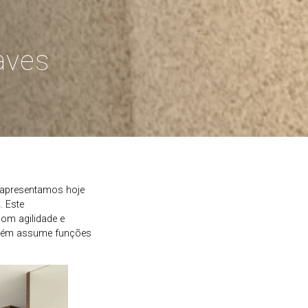
aves
e apresentamos hoje
a
. Este
om agilidade e
mbém assume funções