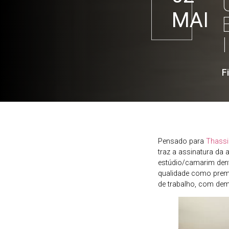
MAI
F
Pensado para
Thassi
traz a assinatura da 
estúdio/camarim dent
qualidade como prem
de trabalho, com de