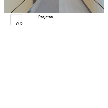
Projetos
03
Lacca e Laccato
AGO
Girasole para a
cozinha da família