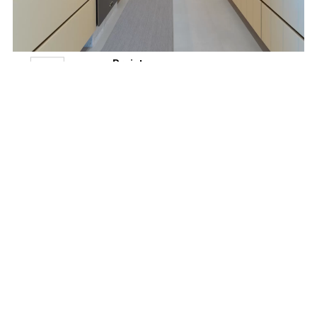
Projetos
03
Lacca e Laccato
AGO
Girasole para a
cozinha da família