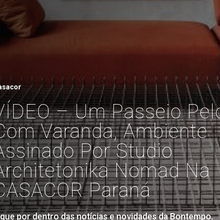
asacor
VÍDEO – Um Passeio Pelo
Com Varanda, Ambiente
Assinado Por Studio
Architetonika Nomad Na
CASACOR Paraná
ique por dentro das notícias e novidades da Bontempo.