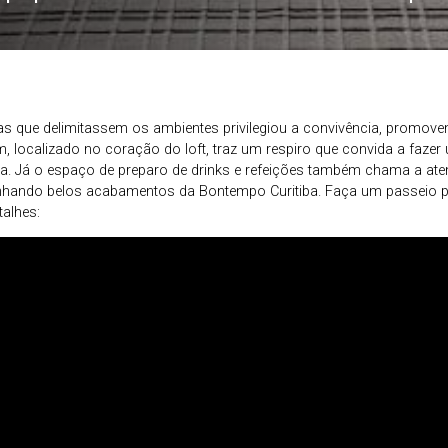
ras que delimitassem os ambientes privilegiou a convivência, promove
, localizado no coração do loft, traz um respiro que convida a fazer
za. Já o espaço de preparo de drinks e refeições também chama a at
hando belos acabamentos da Bontempo Curitiba. Faça um passeio p
alhes: