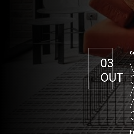
C
03
OUT
F