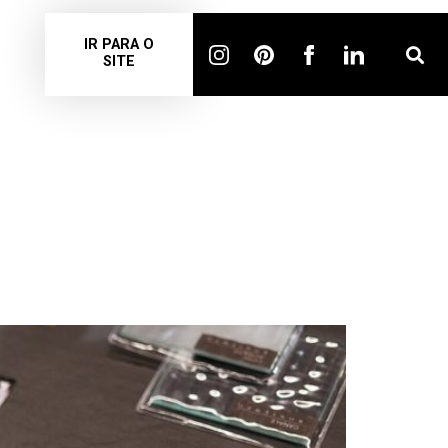
IR PARA O
SITE
URA
A