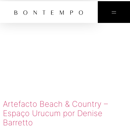
TAG:
ARTEFACT
BEACH
AND
COUNTRY
Artefacto Beach & Country –
Espaço Urucum por Denise
Barretto