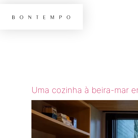
TAG:
C
BEIRA
Uma cozinha à beira-mar e