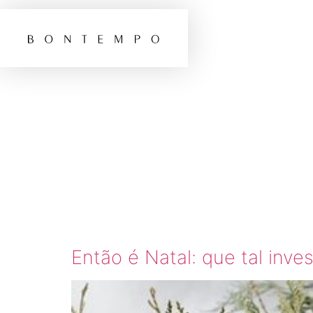
TAG:
D
COM P
NATUR
Então é Natal: que tal inve