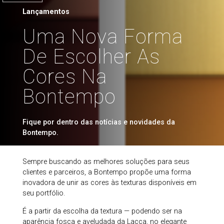
Lançamentos
Uma Nova Forma
De Escolher As
Cores Na
Bontempo
Fique por dentro das notícias e novidades da
Bontempo.
Sempre buscando as melhores soluções para seus
clientes e parceiros, a Bontempo propõe uma forma
inovadora de unir as cores às texturas disponíveis em
seu portfólio.
É a partir da escolha da textura — podendo ser na
aparência fosca e aveludada da Lacca, no elegante